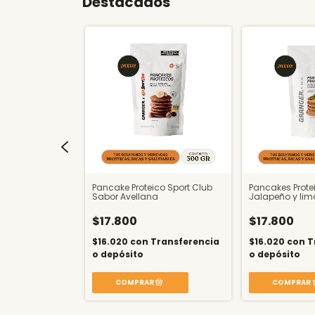
Destacados
icos sabor
Pancake Proteico Sport Club
Pancakes Prote
Sabor Avellana
Jalapeño y lim
$17.800
$17.800
ransferencia
$16.020
con
Transferencia
$16.020
con
T
o depósito
o depósito