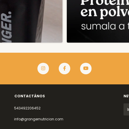
CONTACTÁNOS
NE
543492206452
info@grangernutricion.com