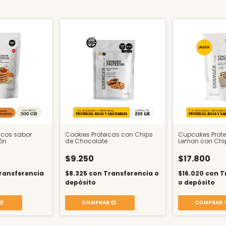
icos sabor
Cookies Proteicas con Chips
Cupcakes Protei
ón
de Chocolate
Lemon con Chi
$9.250
$17.800
ransferencia
$8.325
con
Transferencia o
$16.020
con
T
depósito
o depósito
COMPRAR