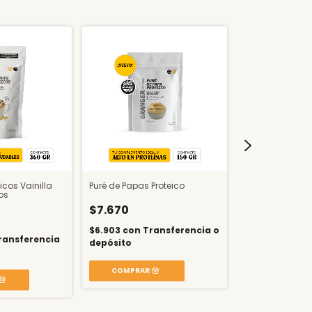
cos Vainilla
Puré de Papas Proteico
Pancakes Prote
ps
Vainilla
$7.670
$17.800
$6.903
con
Transferencia o
ransferencia
depósito
$16.020
con
T
o depósito
COMPRAR