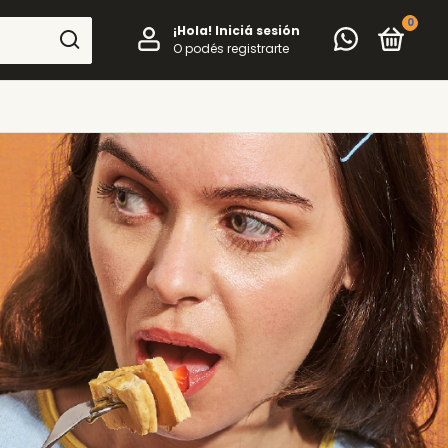
0
¡Hola!
Iniciá sesión
O podés registrarte