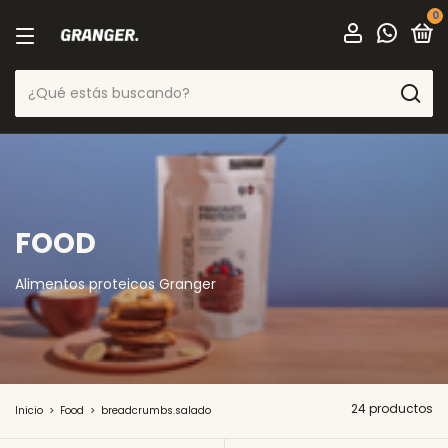
0
FOOD
Alimentos proteicos Granger
24 productos
Inicio
>
Food
>
breadcrumbs.salado